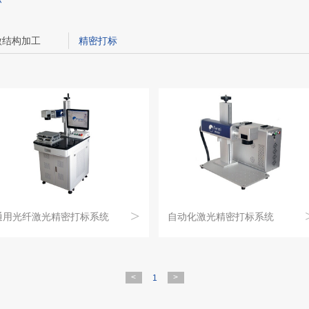
标
微结构加工
精密打标
>
通用光纤激光精密打标系统
自动化激光精密打标系统
适用于金属、非金属、部分塑料的高速
配合产线，针对大批量的产品自动化标
精密打标，台式机型，人性化设计，占
记，可标记二维码、条形码、logo、序
<
>
1
地小，免维护
列号、产品型号等。...