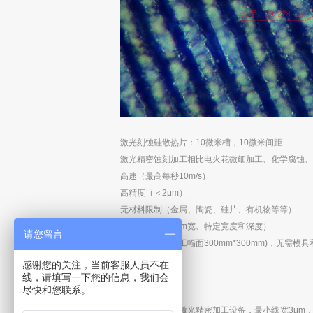
激光刻蚀硅散热片：10微米槽，10微米间距
激光精密蚀刻加工相比电火花微细加工、化学腐蚀、
高速（最高每秒1
0m/s
）
高精度（＜
2
μ
m
）
无材料限制（金属、陶瓷、硅片、有机物等等）
可编程（最小3μ
m宽
、特定宽度和深度）
请您留言
分布可定制（加工幅面
300mm*300mm)
，无需模具
无污染无耗材
感谢您的关注，当前客服人员不在
线，请填写一下您的信息，我们会
直接加工
尽快和您联系。
费米激光提供的激光精密加工设备，最小线宽3μ
m