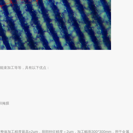
能束加工等等，具有以下优点：
和掩膜
，整体加工精度最高±
2
μ
m
，局部特征精度＜
2
μ
m
，加工幅面
300*300mm
，用于金属、