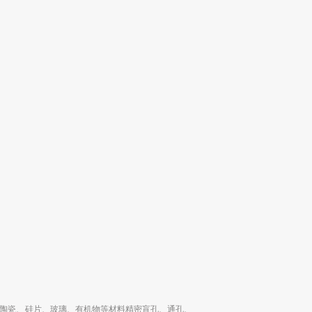
陶瓷、硅片、玻璃、有机物等材料精密盲孔、通孔、